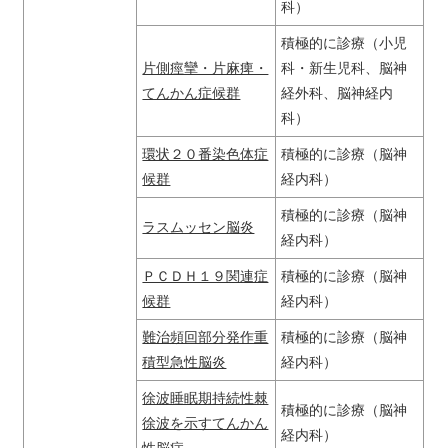
科）
積極的に診療（小児
片側痙攣・片麻痺・
科・新生児科、脳神
てんかん症候群
経外科、脳神経内
科）
環状２０番染色体症
積極的に診療（脳神
候群
経内科）
積極的に診療（脳神
ラスムッセン脳炎
経内科）
ＰＣＤＨ１９関連症
積極的に診療（脳神
候群
経内科）
難治頻回部分発作重
積極的に診療（脳神
積型急性脳炎
経内科）
徐波睡眠期持続性棘
積極的に診療（脳神
徐波を示すてんかん
経内科）