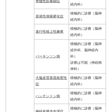
脊髄性筋萎縮症
経内科）
積極的に診療（脳神
原発性側索硬化症
経内科）
積極的に診療（脳神
進行性核上性麻痺
経内科）
積極的に診療（脳神
経外科、脳神経内
パーキンソン病
科）
診療は可能（神経精
神科）
大脳皮質基底核変性
積極的に診療（脳神
症
経内科）
積極的に診療（脳神
ハンチントン病
経内科）
積極的に診療（脳神
神経有棘赤血球症