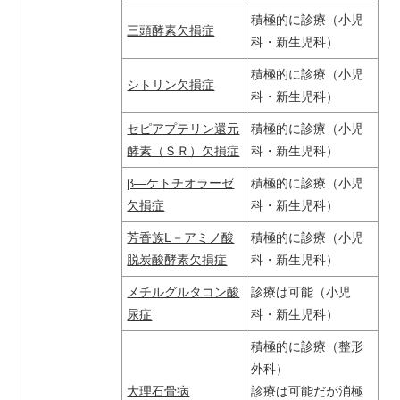
積極的に診療（小児
三頭酵素欠損症
科・新生児科）
積極的に診療（小児
シトリン欠損症
科・新生児科）
セピアプテリン還元
積極的に診療（小児
酵素（ＳＲ）欠損症
科・新生児科）
β―ケトチオラーゼ
積極的に診療（小児
欠損症
科・新生児科）
芳香族L－アミノ酸
積極的に診療（小児
脱炭酸酵素欠損症
科・新生児科）
メチルグルタコン酸
診療は可能（小児
尿症
科・新生児科）
積極的に診療（整形
外科）
大理石骨病
診療は可能だが消極