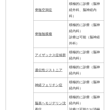
積極的に診療（脳神
脊髄空洞症
経外科、脳神経内
科）
積極的に診療（脳神
経内科）
脊髄髄膜瘤
診療は可能（脳神経
外科）
積極的に診療（脳神
アイザックス症候群
経内科）
積極的に診療（脳神
遺伝性ジストニア
経内科）
積極的に診療（脳神
神経フェリチン症
経内科）
積極的に診療（脳神
脳表ヘモジデリン沈
経内科）
着症
診療は可能だが消極