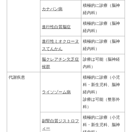
積極的に診療（脳神
カナバン病
経内科）
積極的に診療（脳神
進行性白質脳症
経内科）
進行性ミオクローヌ
積極的に診療（脳神
スてんかん
経内科）
脳クレアチン欠乏症
診療は可能（脳神経
候群
内科）
代謝疾患
積極的に診療（小児
科・新生児科、脳神
ライソゾーム病
経内科）
診療は可能（整形外
科）
積極的に診療（小児
副腎白質ジストロフ
科・新生児科、脳神
ィー