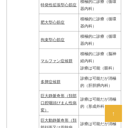
積極的に診療（循環
特発性拡張型心筋症
器内科）
積極的に診療（循環
肥大型心筋症
器内科）
積極的に診療（循環
拘束型心筋症
器内科）
積極的に診療（脳神
マルファン症候群
経内科）
診療は可能（眼科）
診療は可能だが消極
多脾症候群
的（肝胆膵内科）
巨大静脈奇形（頚部
診療は可能だが消極
口腔咽頭びまん性病
的（形成外科）
変）
↑
巨大動静脈奇形（頚
診療は可能だが消極
部顔面又は四肢病