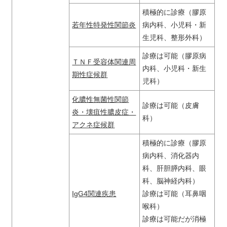
積極的に診療（膠原
若年性特発性関節炎
病内科、小児科・新
生児科、整形外科）
診療は可能（膠原病
ＴＮＦ受容体関連周
内科、小児科・新生
期性症候群
児科）
化膿性無菌性関節
診療は可能（皮膚
炎・壊疽性膿皮症・
科）
アクネ症候群
積極的に診療（膠原
病内科、消化器内
科、肝胆膵内科、眼
科、脳神経内科）
IgG4関連疾患
診療は可能（耳鼻咽
喉科）
診療は可能だが消極