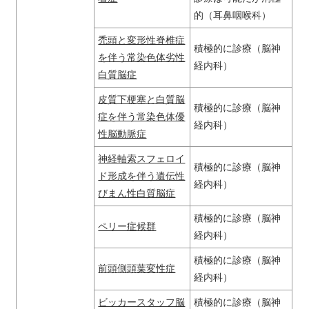
的（耳鼻咽喉科）
禿頭と変形性脊椎症
積極的に診療（脳神
を伴う常染色体劣性
経内科）
白質脳症
皮質下梗塞と白質脳
積極的に診療（脳神
症を伴う常染色体優
経内科）
性脳動脈症
神経軸索スフェロイ
積極的に診療（脳神
ド形成を伴う遺伝性
経内科）
びまん性白質脳症
積極的に診療（脳神
ペリー症候群
経内科）
積極的に診療（脳神
前頭側頭葉変性症
経内科）
ビッカースタッフ脳
積極的に診療（脳神