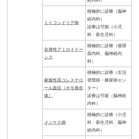
経内科）
積極的に診療（脳神
経内科）
ミトコンドリア病
診療は可能（小児
科・新生児科）
積極的に診療（循環
全身性アミロイドー
器内科、脳神経内
シス
科）
積極的に診療（生活
家族性高コレステロ
習慣病・糖尿病セン
ール血症（ホモ接合
ター）
体）
診療は可能（脳神経
内科）
積極的に診療（小児
メンケス病
科・新生児科、脳神
経内科）