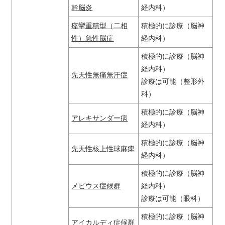
幹脳炎
経内科）
痙攣重積型（二相
積極的に診療（脳神
性）急性脳症
経内科）
積極的に診療（脳神
経内科）
先天性無痛無汗症
診療は可能（整形外
科）
積極的に診療（脳神
アレキサンダー病
経内科）
積極的に診療（脳神
先天性核上性球麻痺
経内科）
積極的に診療（脳神
メビウス症候群
経内科）
診療は可能（眼科）
積極的に診療（脳神
アイカルディ症候群