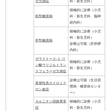
ゼ欠損症
科・新生児科）
積極的に診療（小児
筋型糖原病
科・新生児科、脳神
経内科）
積極的に診療（小児
科・新生児科）
肝型糖原病
診療は可能（肝胆膵
内科）
ガラクトース-１-リ
積極的に診療（小児
ン酸ウリジルトラン
科・新生児科）
スフェラーゼ欠損症
診療は可能（生活習
原発性高カイロミク
慣病・糖尿病センタ
ロン血症
ー）
カルニチン回路異常
積極的に診療（小児
症
科・新生児科）