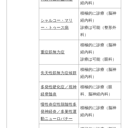
経内科）
積極的に診療（脳神
シャルコー・マリ
経内科）
ー・トゥース病
診療は可能（整形外
科）
積極的に診療（脳神
重症筋無力症
経内科）
診療は可能（眼科）
積極的に診療（脳神
先天性筋無力症候群
経内科）
多発性硬化症／視神
積極的に診療（眼
経脊髄炎
科、脳神経内科）
慢性炎症性脱髄性多
積極的に診療（脳神
発神経炎／多巣性運
経内科）
動ニューロパチー