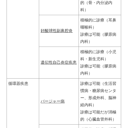
的（骨・内分泌内
科）
積極的に診療（耳鼻
咽喉科）
好酸球性副鼻腔炎
診療は可能（膠原病
内科）
積極的に診療（小児
科・新生児科）
遺伝性自己炎症疾患
診療は可能（膠原病
内科）
循環器疾患
診療は可能（生活習
慣病・糖尿病センタ
ー、形成外科、脳神
バージャー病
経内科）
診療は可能だが消極
的（心臓血管外科）