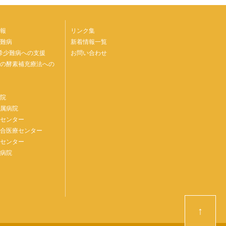
報
リンク集
難病
新着情報一覧
の希少難病への支援
お問い合わせ
病の酵素補充療法への
病院
附属病院
療センター
総合医療センター
療センター
民病院
↑