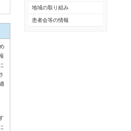
地域の取り組み
患者会等の情報
め
報
に
さ
適
す
に