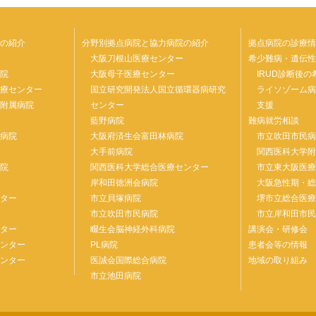
の紹介
分野別拠点病院と協力病院の紹介
拠点病院の診療情
院
大阪刀根山医療センター
希少難病・遺伝性
病院
大阪母子医療センター
IRUD診断後
医療センター
国立研究開発法人国立循環器病研究
ライソゾーム
部附属病院
センター
支援
藍野病院
難病就労相談
属病院
大阪府済生会富田林病院
市立吹田市民
ー
大手前病院
関西医科大学
病院
関西医科大学総合医療センター
市立東大阪医
岸和田徳洲会病院
大阪急性期・
ンター
市立貝塚病院
堺市立総合医
院
市立吹田市民病院
市立岸和田市
ンター
畷生会脳神経外科病院
講演会・研修会
センター
PL病院
患者会等の情報
センター
医誠会国際総合病院
地域の取り組み
市立池田病院