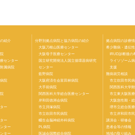
の紹介
分野別拠点病院と協力病院の紹介
拠点病院の診療情
院
大阪刀根山医療センター
希少難病・遺伝性
病院
大阪母子医療センター
IRUD診断後
医療センター
国立研究開発法人国立循環器病研究
ライソゾーム
部附属病院
センター
支援
藍野病院
難病就労相談
属病院
大阪府済生会富田林病院
市立吹田市民
ー
大手前病院
関西医科大学
病院
関西医科大学総合医療センター
市立東大阪医
岸和田徳洲会病院
大阪急性期・
ンター
市立貝塚病院
堺市立総合医
院
市立吹田市民病院
市立岸和田市
ンター
畷生会脳神経外科病院
講演会・研修会
センター
PL病院
患者会等の情報
センター
医誠会国際総合病院
地域の取り組み