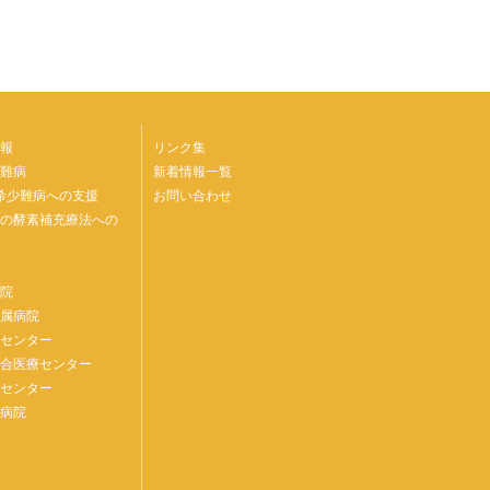
報
リンク集
難病
新着情報一覧
の希少難病への支援
お問い合わせ
病の酵素補充療法への
病院
附属病院
療センター
総合医療センター
療センター
民病院